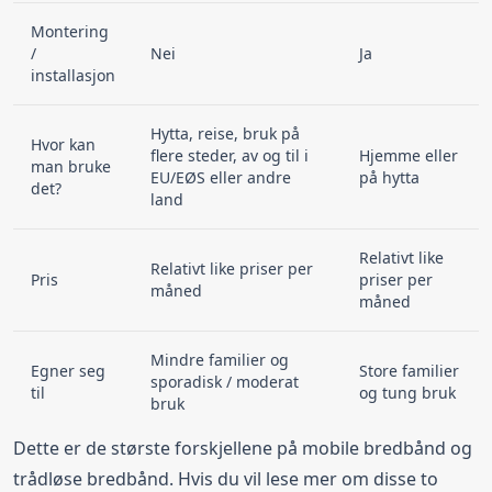
Montering
/
Nei
Ja
installasjon
Hytta, reise, bruk på
Hvor kan
flere steder, av og til i
Hjemme eller
man bruke
EU/EØS eller andre
på hytta
det?
land
Relativt like
Relativt like priser per
Pris
priser per
måned
måned
Mindre familier og
Egner seg
Store familier
sporadisk / moderat
til
og tung bruk
bruk
Dette er de største forskjellene på mobile bredbånd og
trådløse bredbånd. Hvis du vil lese mer om disse to