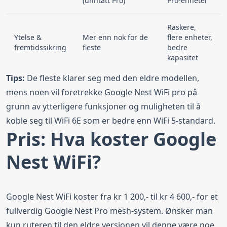
(unntatt Pro)
Pro-enheter
Raskere,
Ytelse &
Mer enn nok for de
flere enheter,
fremtidssikring
fleste
bedre
kapasitet
Tips:
De fleste klarer seg med den eldre modellen,
mens noen vil foretrekke Google Nest WiFi pro på
grunn av ytterligere funksjoner og muligheten til å
koble seg til WiFi 6E som er bedre enn WiFi 5-standard.
Pris: Hva koster Google
Nest WiFi?
Google Nest WiFi koster fra kr 1 200,- til kr 4 600,- for et
fullverdig Google Nest Pro mesh-system. Ønsker man
kun ruteren til den eldre versjonen vil denne være noe