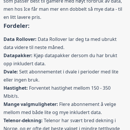
som passer best til gamere med høyt forbruk av data,
men hos Ice får man mer enn dobbelt så mye data - til
en litt lavere pris.
Fordeler:
Data Rollover:
Data Rollover lar deg ta med ubrukt
data videre til neste måned.
Datapakker:
Kjøp datapakker dersom du har brukt
opp inkludert data.
Dvale:
Sett abonnementet i dvale i perioder med lite
eller ingen bruk.
Hastighet:
Forventet hastighet mellom 150 - 350
Mbit/s.
Mange valgmuligheter:
Flere abonnement å velge
mellom med både lite og mye inkludert data.
Telenor-dekning:
Telenor har svært bred dekning i
Norge, og er ofte det beste valget i mindre tettbygde