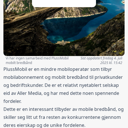
Vi har ingen samarbeid med PlussMobil
Sist oppdatert
fredag 4. juli
mobilt bredbånd
2025 kl. 15:42
PlussMobil er en mindre mobiloperatør som tilbyr
mobilabonnement og mobilt bredbånd til privatkunder
og bedriftskunder. De er et relativt nyetablert selskap
eid av Aller Media, og har med dette noen spennende
fordeler.
Dette er en interessant tilbyder av mobile bredbånd, og
skiller seg litt ut fra resten av konkurrentene gjennom
deres eierskap og de unike fordelene.