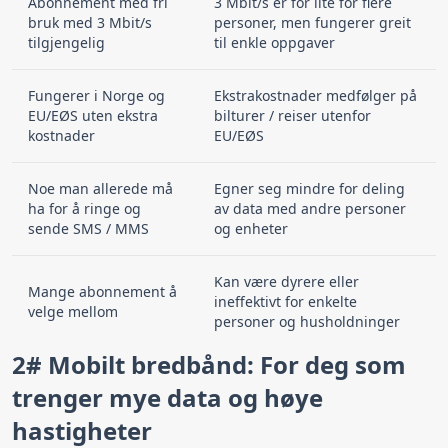
Abonnement med fri
3 Mbit/s er for lite for flere
bruk med 3 Mbit/s
personer, men fungerer greit
tilgjengelig
til enkle oppgaver
Fungerer i Norge og
Ekstrakostnader medfølger på
EU/EØS uten ekstra
bilturer / reiser utenfor
kostnader
EU/EØS
Noe man allerede må
Egner seg mindre for deling
ha for å ringe og
av data med andre personer
sende SMS / MMS
og enheter
Kan være dyrere eller
Mange abonnement å
ineffektivt for enkelte
velge mellom
personer og husholdninger
2# Mobilt bredbånd: For deg som
trenger mye data og høye
hastigheter