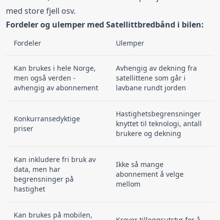
med store fjell osv.
Fordeler og ulemper med Satellittbredbånd i bilen:
Fordeler
Ulemper
Kan brukes i hele Norge,
Avhengig av dekning fra
men også verden -
satellittene som går i
avhengig av abonnement
lavbane rundt jorden
Hastighetsbegrensninger
Konkurransedyktige
knyttet til teknologi, antall
priser
brukere og dekning
Kan inkludere fri bruk av
Ikke så mange
data, men har
abonnement å velge
begrensninger på
mellom
hastighet
Kan brukes på mobilen,
Krever tilleggsutstyr for å