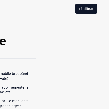
Få tilbud
e
e mobile bredbånd
vote?
e abonnementene
akvote
 bruke mobildata
grensninger?