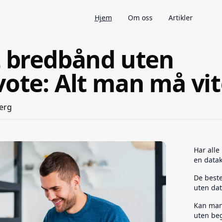
Hjem
Om oss
Artikler
t bredbånd uten
ote: Alt man må vit
erg
Har all
en datak
De best
uten dat
Kan man
uten be