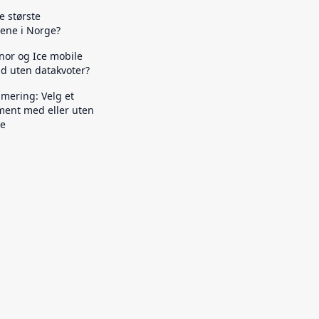
e største
ene i Norge?
nor og Ice mobile
d uten datakvoter?
ering: Velg et
ent med eller uten
te