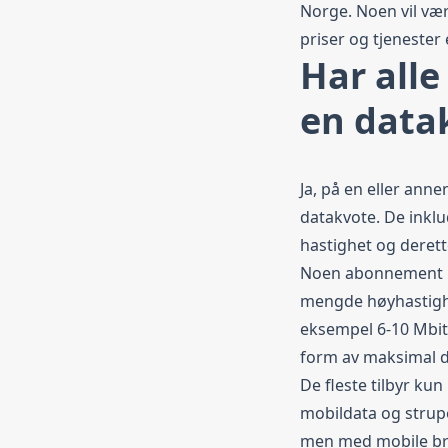
Norge. Noen vil væ
priser og tjenester 
Har all
en data
Ja, på en eller ann
datakvote. De inkl
hastighet og derett
Noen abonnement p
mengde høyhastighe
eksempel 6-10 Mbit/
form av maksimal 
De fleste tilbyr k
mobildata og strupe
men med mobile bre