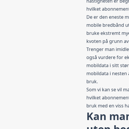
hastigheten er begr
hvilket abonnement
De er den eneste mo
mobile bredbånd ute
bruke ekstremt mye
kvoten på grunn av
Trenger man imidl
også vurdere for 
mobildata i sitt st
mobildata i nesten 
bruk.
Som vi kan se vil 
hvilket abonnement 
bruk med en viss
h
Kan man