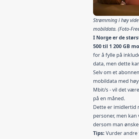
Strømming i høy vide
mobildata. (Foto-
Fre
I Norge er de stør
500 til 1 200 GB mo
for å fylle på inkl
data, men dette kan 
Selv om et abonnem
mobildata med høy 
Mbit/s - vil det væ
på en måned.
Dette er imidlerti
personer, men kan v
dersom man ønsker 
Tips:
Vurder andre 