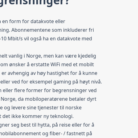
grensninger?
ha en form for datakvote eller
ning. Abonnementene som inkluderer fri
-10 Mbit/s vil også ha en datakvote med
 helt vanlig i Norge, men kan være kjedelig
som ønsker å erstatte WiFi med et mobilt
 er avhengig av høy hastighet for å kunne
 eller ved for eksempel
gaming
på høyt nivå.
en eller flere former for begrensninger ved
i Norge, da mobiloperatørene betaler dyrt
te og levere sine tjenester til norske
t det ikke kommer ny teknologi.
ner seg best til
hytta
, på reise eller for å
obilabonnement og fiber- / fastnett på