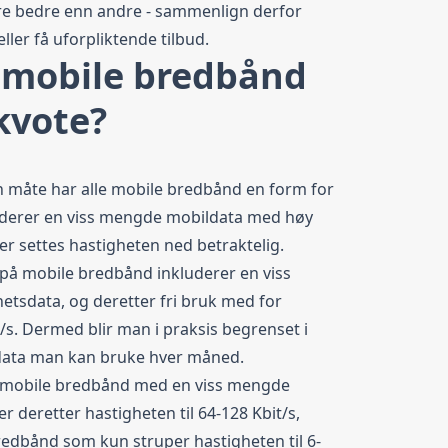
re bedre enn andre - sammenlign derfor
eller få uforpliktende tilbud.
e mobile bredbånd
kvote?
en måte har alle mobile bredbånd en form for
uderer en viss mengde mobildata med høy
er settes hastigheten ned betraktelig.
å mobile bredbånd inkluderer en viss
tsdata, og deretter fri bruk med for
s. Dermed blir man i praksis begrenset i
data man kan bruke hver måned.
un mobile bredbånd med en viss mengde
r deretter hastigheten til 64-128 Kbit/s,
dbånd som kun struper hastigheten til 6-