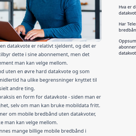
Hva er d
datakvot
Har Tele
bredbån
Oppsumm
n datakvote er relativt sjeldent, og det er
abonnem
datakvo
ilbyr dette i sine abonnement, men det
ement man kan velge mellom.
nd uten en øvre hard datakvote og som
l imidlertid ha ulike begrensninger knyttet til
ielt andre ting.
raksis en form for datavkote - siden man er
het, selv om man kan bruke mobildata fritt.
 mer om mobile bredbånd uten datakvoter,
lke man kan velge mellom.
finnes mange
billige mobile bredbånd
i