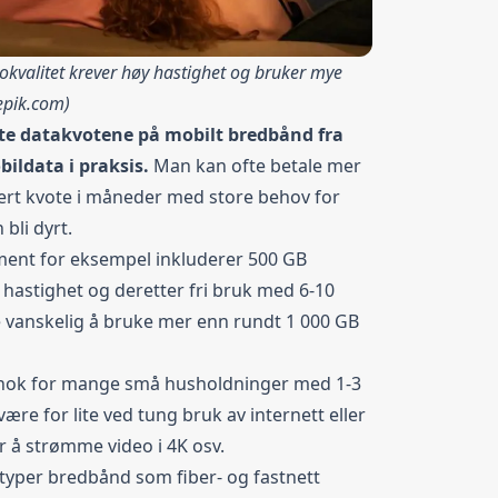
okvalitet krever høy hastighet og bruker mye
epik.com
)
ste datakvotene på mobilt bredbånd fra
bildata i praksis.
Man kan ofte betale mer
udert kvote i måneder med store behov for
bli dyrt.
ent for eksempel inkluderer 500 GB
hastighet og deretter fri bruk med 6-10
re vanskelig å bruke mer enn rundt 1 000 GB
d nok for mange små husholdninger med 1-3
ære for lite ved tung bruk av internett eller
å strømme video i 4K osv.
typer bredbånd som fiber- og fastnett