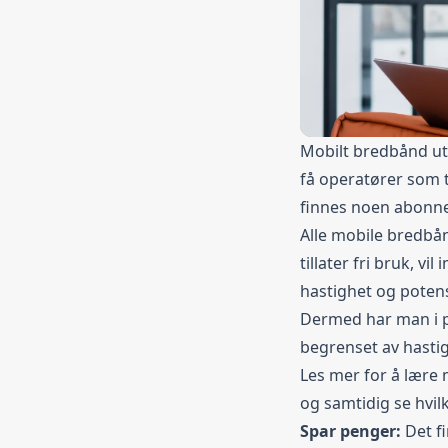
Mobilt bredbånd ute
få operatører som t
finnes noen abonn
Alle mobile bredbå
tillater fri bruk, vi
hastighet og potens
Dermed har man i p
begrenset av hastig
Les mer for å lære
og samtidig se hvi
Spar penger:
Det 