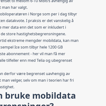
enset til mellom 6-10 Mbit/s avhengig av
 man har valgt.
biloperatøren i Norge som per i dag tilbyr
n datakvote. I praksis er det vanskelig å
 mer data enn det som er inkludert i
 de store hastighetsbegrensningene.
ertid ekstreme mengder mobildata, kan man
eksempel
Ice
som tilbyr hele 1200 GB
ørste abonnement - her vil man få mer
alle tilfeller enn med Telia og ubegrenset
man derfor være begrenset uavhengig av
man velger, selv om man i teorien har fri
astighet
.
 bruke mobildata